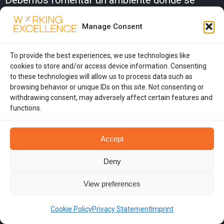
Debemos fomentar un ambiente donde se
aliente el desarrollo profesional. Esto incluye
Manage Consent
proporcionar acceso a recursos, programas de
capacitación y oportunidades de crecimiento.
To provide the best experiences, we use technologies like
Al hacerlo,
empoderamos a nuestro equipo
cookies to store and/or access device information. Consenting
to these technologies will allow us to process data such as
para alcanzar su máximo potencial y contribuir
browsing behavior or unique IDs on this site. Not consenting or
al éxito de la organización.
withdrawing consent, may adversely affect certain features and
functions.
Creando una Organización de
Aprendizaje
Accept
Una organización de aprendizaje es aquella
Deny
que evoluciona continuamente al integrar
View preferences
nuevos conocimientos y habilidades. Esto
implica promover una cultura de mejora
Cookie Policy
Privacy Statement
Imprint
continua, donde se abracen la